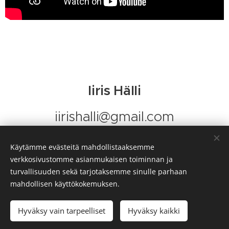
Iiris Hälli
iirishalli@gmail.com
Käytämme evästeitä mahdollistaaksemme
verkkosivustomme asianmukaisen toiminnan ja
turvallisuuden sekä tarjotaksemme sinulle parhaan
mahdollisen käyttökokemuksen.
© 2025 Iiris Hälli. Kaikki oikeudet pidätetään.
Hyväksy vain tarpeelliset
Hyväksy kaikki
Luotu
Webnodella
Evästeet